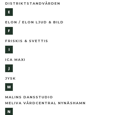
DISTRIKTSTANDVÅRDEN
E
ELON / ELON LJUD & BILD
F
FRISKIS & SVETTIS
I
ICA MAXI
J
JYSK
M
MALINS DANSSTUDIO
MELIVA VÅRDCENTRAL NYNÄSHAMN
N